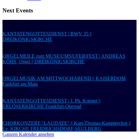
Next Events
16 Aug. 2026
;
11:00AM
-
12:00PM
KANTATENGOTTESDIENST | BWV 35 ||
DREIKÖNIGSKIRCHE
29 Aug. 2026
;
05:00PM
-
05:30PM
ORGELMEILE zum MUSE|UMS|UFER|FEST | ANDREAS
KÖHS, Orgel || DREIKÖNIGSKIRCHE
09 Sep. 2026
;
06:00PM
-
06:30PM
ORGELMUSIK AM MITTWOCHABEND || KAISERDOM
Fankfurt am Main
13 Sep. 2026
;
11:00AM
-
12:00PM
KANTATENGOTTESDIENST | J. Ph. Krieger ||
ERLÖSERKIRCHE Frankfurt-Oberrad
26 Sep. 2026
;
05:00PM
-
06:30PM
CHORKONZERT "LAUDATE" || Kurt-Thomas-Kammerchor ||
Ev. KIRCHE FREIDRICHSDORF-SEULBERG
Ganzen Kalender ansehen