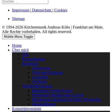
Impressum | Datenschutz | Cookies
Sitemap
© 1994-2026 Kirchenmusik Andreas Köhs | Frankfurt am Main.
Alle Rechte vorbehalten. All rights reserved.
Mobile Menu Toggle
Home
Über mich
Vita
Pressestimmen
Repertoire
Orgelwerke
Chor und Orchester
a-cappella
Orchester
Veröffentlichungen
Bärenreiter-Verlag Kassel
Pfefferkorn Musikverlag Leipzig
Musikverlag Breitkopf & Härtel Wiesbaden
Eigeneditionen
Konzertprogramm