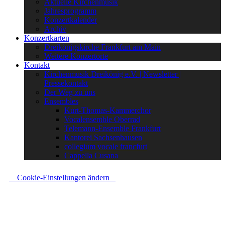
Aktuelle Kirchenmusik
Jahresprogramm
Konzertkalender
Archiv
Konzertkarten
Dreikönigskirche Frankfurt am Main
Weitere Konzertorte
Kontakt
Kirchenmusik Dreikönig e.V. | Newsletter |
Pressekontakt
Der Weg zu uns
Ensembles
Kurt-Thomas-Kammerchor
Vocalensemble Oberrad
Telemann-Ensemble Frankfurt
Kantorei Sachsenhausen
collegium vocale francfurt
Cappella Cusana
Cookie-Einstellungen ändern