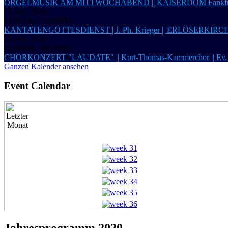
ORGELMUSIK AM MITTWOCHABEND || KAISERDOM Fankfur
13 Sep. 2026
;
11:00AM
-
12:00PM
KANTATENGOTTESDIENST | J. Ph. Krieger || ERLÖSERKIRCHE 
26 Sep. 2026
;
05:00PM
-
06:30PM
CHORKONZERT "LAUDATE" || Kurt-Thomas-Kammerchor ||
Ganzen Kalender ansehen
Event Calendar