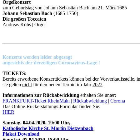
Orgelkonzert
zum Geburtstag von Johann Sebastian Bach am 21. März 1685
Johann Sebastian Bach
(1685-1750)
Die großen Toccaten
Andreas Köhs | Orgel
Konzerte werden leider abgesagt
angesichts der derzeitigen Coronavirus-Lage !
TICKETS:
Bereits erworbene Konzerttickets können bei der Vorverkaufsstelle, 
sie gelten
nicht
für den neuen Termin im Jahr
2022
.
Informationen zur Rückabwicklung
erhalten Sie unter:
FRANKFURT-Ticket RheinMain | Rückabwicklung | Corona
Das Online-Rückerstattungs-Formular finden Sie:
HIER
Samstag, 04.04.2020, 19:00 Uhr,
Katholische Kirche St. Martin Dietzenbach
Plakat Download
Sonntag, 05.04.2020, 18:00 Uhr,