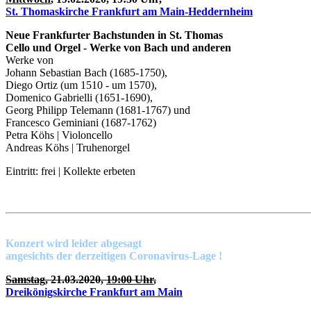
St. Thomaskirche Frankfurt am Main-Heddernheim
Neue Frankfurter Bachstunden in St. Thomas
Cello und Orgel - Werke von Bach und anderen
Werke von
Johann Sebastian Bach (1685-1750),
Diego Ortiz (um 1510 - um 1570),
Domenico Gabrielli (1651-1690),
Georg Philipp Telemann (1681-1767) und
Francesco Geminiani (1687-1762)
Petra Köhs | Violoncello
Andreas Köhs | Truhenorgel
Eintritt: frei | Kollekte erbeten
Konzert wird leider abgesagt
angesichts der derzeitigen Coronavirus-Lage !
Samstag
, 21.03.2020,
19:00 Uhr
,
Dreikönigskirche Frankfurt am Main