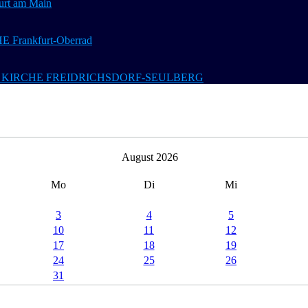
t am Main
Frankfurt-Oberrad
 Ev. KIRCHE FREIDRICHSDORF-SEULBERG
August 2026
Mo
Di
Mi
3
4
5
10
11
12
17
18
19
24
25
26
31