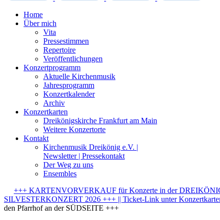
Home
Über mich
Vita
Pressestimmen
Repertoire
Veröffentlichungen
Konzertprogramm
Aktuelle Kirchenmusik
Jahresprogramm
Konzertkalender
Archiv
Konzertkarten
Dreikönigskirche Frankfurt am Main
Weitere Konzertorte
Kontakt
Kirchenmusik Dreikönig e.V. |
Newsletter | Pressekontakt
Der Weg zu uns
Ensembles
+++ KARTENVORVERKAUF für Konzerte in der DREIKÖNIGSK
SILVESTERKONZERT 2026 +++ || Ticket-Link unter Konzertkarten-
den Pfarrhof an der SÜDSEITE +++