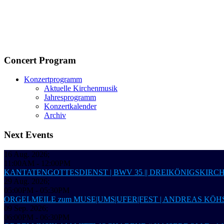
Concert Program
Konzertprogramm
Aktuelle Kirchenmusik
Jahresprogramm
Konzertkalender
Archiv
Next Events
16 Aug. 2026
;
11:00AM
-
12:00PM
KANTATENGOTTESDIENST | BWV 35 || DREIKÖNIGSKIRC
29 Aug. 2026
;
05:00PM
-
05:30PM
ORGELMEILE zum MUSE|UMS|UFER|FEST | ANDREAS KÖHS,
09 Sep. 2026
;
06:00PM
-
06:30PM