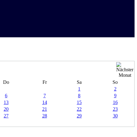
Do
Fr
Sa
So
1
2
6
7
8
9
13
14
15
16
20
21
22
23
27
28
29
30