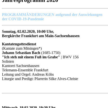
Jahresprogramm 2020
PROGRAMMÄNDERUNGEN aufgrund der Auswirkungen
der COVID-19-Pandemie
Sonntag, 02.02.2020, 10:00 Uhr,
Bergkirche Frankfurt am Main-Sachsenhausen
Kantatengottesdienst
(Kantate zum Mitsingen*)
Johann Sebastian Bach
(1685-1750)
"Ich steh mit einem Fuß im Grabe"
| BWV 156
Solisten
Kantorei Sachsenhausen
Telemann-Ensemble Frankfurt
Leitung und Orgel: Andreas Köhs
Liturgie und Predigt: Pfarrerin Silke Alves-Christe
Mittwoch
, 19.02.2020, 19:30 Uhr,