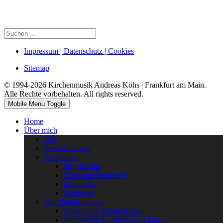
Impressum | Datenschutz | Cookies
Sitemap
© 1994-2026 Kirchenmusik Andreas Köhs | Frankfurt am Main.
Alle Rechte vorbehalten. All rights reserved.
Mobile Menu Toggle
Home
Über mich
Vita
Pressestimmen
Repertoire
Orgelwerke
Chor und Orchester
a-cappella
Orchester
Veröffentlichungen
Bärenreiter-Verlag Kassel
Pfefferkorn Musikverlag Leipzig