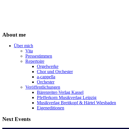
About me
Über mich
Vita
Pressestimmen
Repertoire
Orgelwerke
Chor und Orchester
a-cappella
Orchester
Veröffentlichungen
Bärenreiter-Verlag Kassel
Pfefferkorn Musikverlag Leipzig
Musikverlag Breitkopf & Härtel Wiesbaden
Eigeneditionen
Next Events