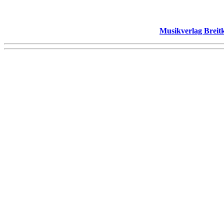
"Magnificat C-Dur"
"Lobe den Herren, meine Seele" | Kantate nach Psalm 103
Das "Kuhnau-Projekt" wird fortgesetzt beim
Musikverlag Breit