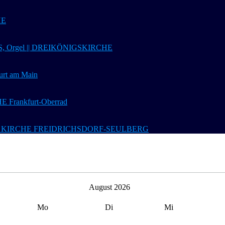
HE
 Orgel || DREIKÖNIGSKIRCHE
t am Main
Frankfurt-Oberrad
 Ev. KIRCHE FREIDRICHSDORF-SEULBERG
August 2026
Mo
Di
Mi