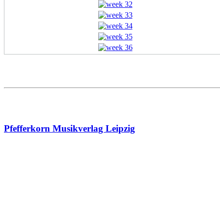
Pfefferkorn Musikverlag Leipzig
Vocal Scores (Klavierauszüge)
Pfefferkorn Musikverlag Leipzig
"Das Kuhnau-Projekt"
Kuhnau, Johann
(1660-1722):
"Es steh Gott auf" | Kantate zum Osterfest
"Christ lag in Todes Banden" | Kantate zum Osterfest
"Gott, der Vater, wohn uns bei" | Kantate zum Trinitatisfest
"Mein Alter kömmt, ich kann nicht sterben" | Kantate zu Mari