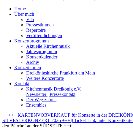
Home
Über mich
Vita
Pressestimmen
Repertoire
Veröffentlichungen
Konzertprogramm
Aktuelle Kirchenmusik
Jahresprogramm
Konzertkalender
Archiv
Konzertkarten
Dreikönigskirche Frankfurt am Main
Weitere Konzertorte
Kontakt
Kirchenmusik Dreikönig e.V. |
Newsletter | Pressekontakt
Der Weg zu uns
Ensembles
+++ KARTENVORVERKAUF für Konzerte in der DREIKÖNIGSK
SILVESTERKONZERT 2026 +++ || Ticket-Link unter Konzertkarten-
den Pfarrhof an der SÜDSEITE +++