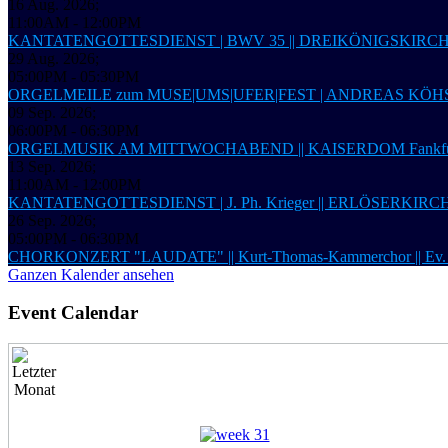
16 Aug. 2026
;
11:00AM
-
12:00PM
KANTATENGOTTESDIENST | BWV 35 || DREIKÖNIGSKIRC
29 Aug. 2026
;
05:00PM
-
05:30PM
ORGELMEILE zum MUSE|UMS|UFER|FEST | ANDREAS KÖHS,
09 Sep. 2026
;
06:00PM
-
06:30PM
ORGELMUSIK AM MITTWOCHABEND || KAISERDOM Fankfur
13 Sep. 2026
;
11:00AM
-
12:00PM
KANTATENGOTTESDIENST | J. Ph. Krieger || ERLÖSERKIRCHE 
26 Sep. 2026
;
05:00PM
-
06:30PM
CHORKONZERT "LAUDATE" || Kurt-Thomas-Kammerchor ||
Ganzen Kalender ansehen
Event Calendar