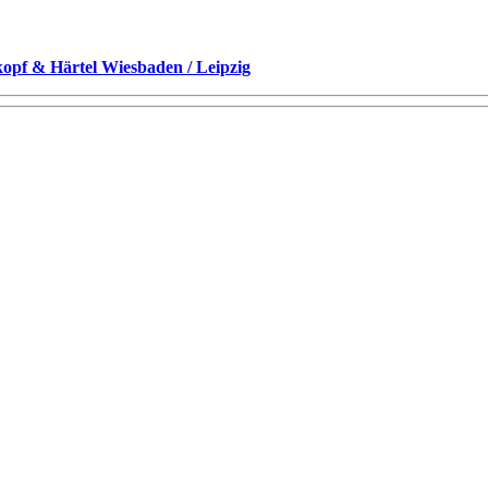
kopf & Härtel Wiesbaden / Leipzig
.