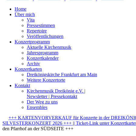
Home
Über mich
Vita
Pressestimmen
Repertoire
Veröffentlichungen
Konzertprogramm
Aktuelle Kirchenmusik
Jahresprogramm
Konzertkalender
Archiv
Konzertkarten
Dreikönigskirche Frankfurt am Main
Weitere Konzertorte
Kontakt
Kirchenmusik Dreikönig e.V. |
Newsletter | Pressekontakt
Der Weg zu uns
Ensembles
+++ KARTENVORVERKAUF für Konzerte in der DREIKÖNIGSK
SILVESTERKONZERT 2026 +++ || Ticket-Link unter Konzertkarten-
den Pfarrhof an der SÜDSEITE +++