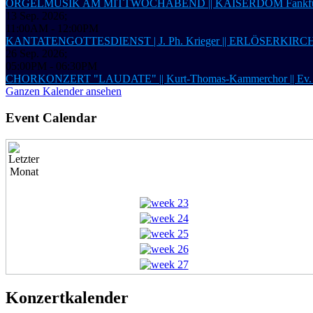
ORGELMUSIK AM MITTWOCHABEND || KAISERDOM Fankfur
13 Sep. 2026
;
11:00AM
-
12:00PM
KANTATENGOTTESDIENST | J. Ph. Krieger || ERLÖSERKIRCHE 
26 Sep. 2026
;
05:00PM
-
06:30PM
CHORKONZERT "LAUDATE" || Kurt-Thomas-Kammerchor ||
Ganzen Kalender ansehen
Event Calendar
Konzertkalender