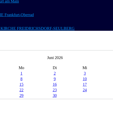
t am Main
Frankfurt-Oberrad
 Ev. KIRCHE FREIDRICHSDORF-SEULBERG
Juni 2026
Mo
Di
Mi
1
2
3
8
9
10
15
16
17
22
23
24
29
30