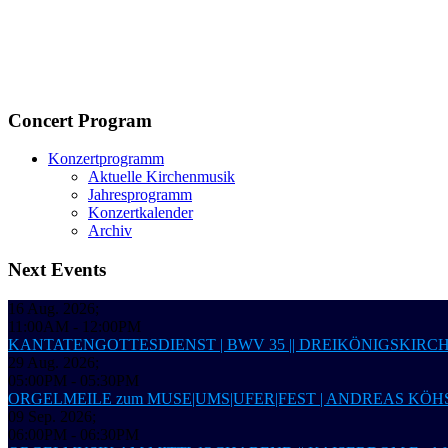
Concert Program
Konzertprogramm
Aktuelle Kirchenmusik
Jahresprogramm
Konzertkalender
Archiv
Next Events
16 Aug. 2026
;
11:00AM
-
12:00PM
KANTATENGOTTESDIENST | BWV 35 || DREIKÖNIGSKIRC
29 Aug. 2026
;
05:00PM
-
05:30PM
ORGELMEILE zum MUSE|UMS|UFER|FEST | ANDREAS KÖHS,
09 Sep. 2026
;
06:00PM
-
06:30PM