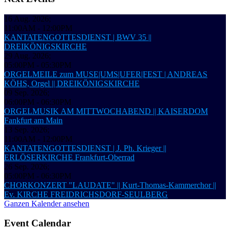
16 Aug. 2026
;
11:00AM
-
12:00PM
KANTATENGOTTESDIENST | BWV 35 ||
DREIKÖNIGSKIRCHE
29 Aug. 2026
;
05:00PM
-
05:30PM
ORGELMEILE zum MUSE|UMS|UFER|FEST | ANDREAS
KÖHS, Orgel || DREIKÖNIGSKIRCHE
09 Sep. 2026
;
06:00PM
-
06:30PM
ORGELMUSIK AM MITTWOCHABEND || KAISERDOM
Fankfurt am Main
13 Sep. 2026
;
11:00AM
-
12:00PM
KANTATENGOTTESDIENST | J. Ph. Krieger ||
ERLÖSERKIRCHE Frankfurt-Oberrad
26 Sep. 2026
;
05:00PM
-
06:30PM
CHORKONZERT "LAUDATE" || Kurt-Thomas-Kammerchor ||
Ev. KIRCHE FREIDRICHSDORF-SEULBERG
Ganzen Kalender ansehen
Event Calendar