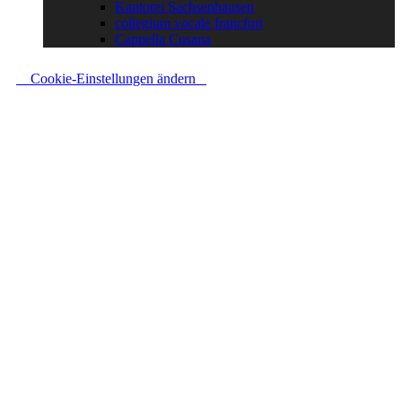
Kantorei Sachsenhausen
collegium vocale francfurt
Cappella Cusana
Cookie-Einstellungen ändern