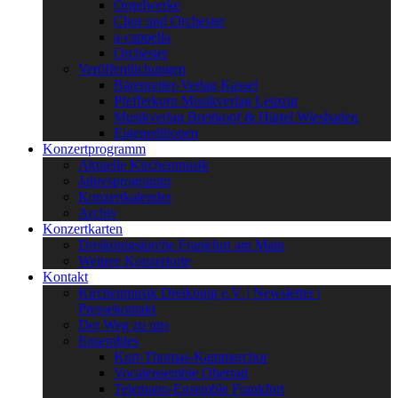
Orgelwerke
Chor und Orchester
a-cappella
Orchester
Veröffentlichungen
Bärenreiter-Verlag Kassel
Pfefferkorn Musikverlag Leipzig
Musikverlag Breitkopf & Härtel Wiesbaden
Eigeneditionen
Konzertprogramm
Aktuelle Kirchenmusik
Jahresprogramm
Konzertkalender
Archiv
Konzertkarten
Dreikönigskirche Frankfurt am Main
Weitere Konzertorte
Kontakt
Kirchenmusik Dreikönig e.V. | Newsletter |
Pressekontakt
Der Weg zu uns
Ensembles
Kurt-Thomas-Kammerchor
Vocalensemble Oberrad
Telemann-Ensemble Frankfurt