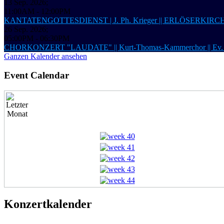
13 Sep. 2026
;
11:00AM
-
12:00PM
KANTATENGOTTESDIENST | J. Ph. Krieger || ERLÖSERKIRCHE 
26 Sep. 2026
;
05:00PM
-
06:30PM
CHORKONZERT "LAUDATE" || Kurt-Thomas-Kammerchor ||
Ganzen Kalender ansehen
Event Calendar
Konzertkalender