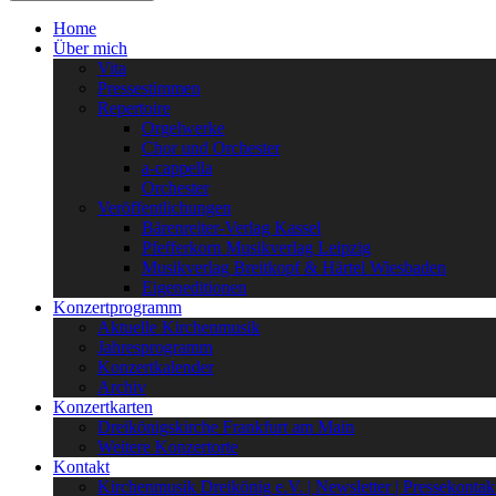
Home
Über mich
Vita
Pressestimmen
Repertoire
Orgelwerke
Chor und Orchester
a-cappella
Orchester
Veröffentlichungen
Bärenreiter-Verlag Kassel
Pfefferkorn Musikverlag Leipzig
Musikverlag Breitkopf & Härtel Wiesbaden
Eigeneditionen
Konzertprogramm
Aktuelle Kirchenmusik
Jahresprogramm
Konzertkalender
Archiv
Konzertkarten
Dreikönigskirche Frankfurt am Main
Weitere Konzertorte
Kontakt
Kirchenmusik Dreikönig e.V. | Newsletter | Pressekontak