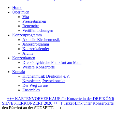
Home
Über mich
Vita
Pressestimmen
Repertoire
Veröffentlichungen
Konzertprogramm
Aktuelle Kirchenmusik
Jahresprogramm
Konzertkalender
Archiv
Konzertkarten
Dreikönigskirche Frankfurt am Main
Weitere Konzertorte
Kontakt
Kirchenmusik Dreikönig e.V. |
Newsletter | Pressekontakt
Der Weg zu uns
Ensembles
+++ KARTENVORVERKAUF für Konzerte in der DREIKÖNIGSK
SILVESTERKONZERT 2026 +++ || Ticket-Link unter Konzertkarten-
den Pfarrhof an der SÜDSEITE +++