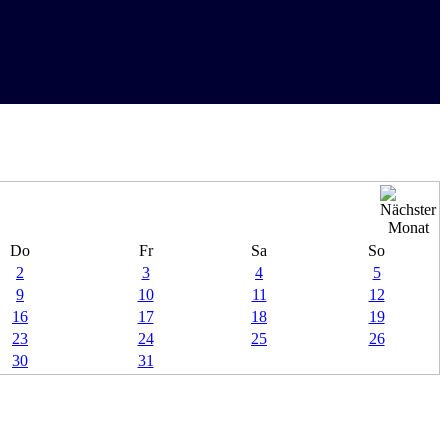
Do
Fr
Sa
So
2
3
4
5
9
10
11
12
16
17
18
19
23
24
25
26
30
31