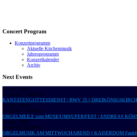
Concert Program
Konzertprogramm
Aktuelle Kirchenmusik
Jahresprogramm
Konzertkalender
Archiv
Next Events
16 Aug. 2026
;
11:00AM
-
12:00PM
KANTATENGOTTESDIENST | BWV 35 || DREIKÖNIGSKIRC
29 Aug. 2026
;
05:00PM
-
05:30PM
ORGELMEILE zum MUSE|UMS|UFER|FEST | ANDREAS KÖHS,
09 Sep. 2026
;
06:00PM
-
06:30PM
ORGELMUSIK AM MITTWOCHABEND || KAISERDOM Fankfur