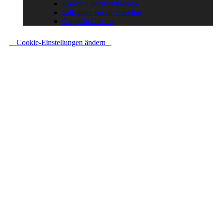
Kantorei Sachsenhausen
collegium vocale francfurt
Cappella Cusana
Cookie-Einstellungen ändern