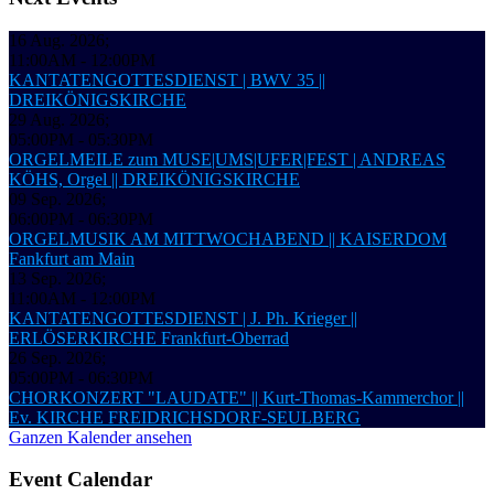
16 Aug. 2026
;
11:00AM
-
12:00PM
KANTATENGOTTESDIENST | BWV 35 ||
DREIKÖNIGSKIRCHE
29 Aug. 2026
;
05:00PM
-
05:30PM
ORGELMEILE zum MUSE|UMS|UFER|FEST | ANDREAS
KÖHS, Orgel || DREIKÖNIGSKIRCHE
09 Sep. 2026
;
06:00PM
-
06:30PM
ORGELMUSIK AM MITTWOCHABEND || KAISERDOM
Fankfurt am Main
13 Sep. 2026
;
11:00AM
-
12:00PM
KANTATENGOTTESDIENST | J. Ph. Krieger ||
ERLÖSERKIRCHE Frankfurt-Oberrad
26 Sep. 2026
;
05:00PM
-
06:30PM
CHORKONZERT "LAUDATE" || Kurt-Thomas-Kammerchor ||
Ev. KIRCHE FREIDRICHSDORF-SEULBERG
Ganzen Kalender ansehen
Event Calendar