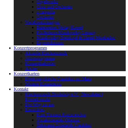
Orgelwerke
Chor und Orchester
a-cappella
Orchester
Veröffentlichungen
Bärenreiter-Verlag Kassel
Pfefferkorn Musikverlag Leipzig
Musikverlag Breitkopf & Härtel Wiesbaden
Eigeneditionen
Konzertprogramm
Aktuelle Kirchenmusik
Jahresprogramm
Konzertkalender
Archiv
Konzertkarten
Dreikönigskirche Frankfurt am Main
Weitere Konzertorte
Kontakt
Kirchenmusik Dreikönig e.V. | Newsletter |
Pressekontakt
Der Weg zu uns
Ensembles
Kurt-Thomas-Kammerchor
Vocalensemble Oberrad
Telemann-Ensemble Frankfurt