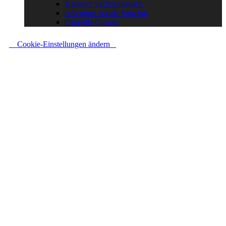
Kantorei Sachsenhausen
collegium vocale francfurt
Cappella Cusana
Cookie-Einstellungen ändern