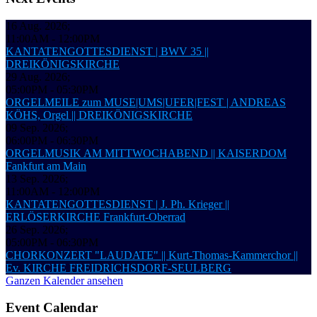
16 Aug. 2026
;
11:00AM
-
12:00PM
KANTATENGOTTESDIENST | BWV 35 ||
DREIKÖNIGSKIRCHE
29 Aug. 2026
;
05:00PM
-
05:30PM
ORGELMEILE zum MUSE|UMS|UFER|FEST | ANDREAS
KÖHS, Orgel || DREIKÖNIGSKIRCHE
09 Sep. 2026
;
06:00PM
-
06:30PM
ORGELMUSIK AM MITTWOCHABEND || KAISERDOM
Fankfurt am Main
13 Sep. 2026
;
11:00AM
-
12:00PM
KANTATENGOTTESDIENST | J. Ph. Krieger ||
ERLÖSERKIRCHE Frankfurt-Oberrad
26 Sep. 2026
;
05:00PM
-
06:30PM
CHORKONZERT "LAUDATE" || Kurt-Thomas-Kammerchor ||
Ev. KIRCHE FREIDRICHSDORF-SEULBERG
Ganzen Kalender ansehen
Event Calendar