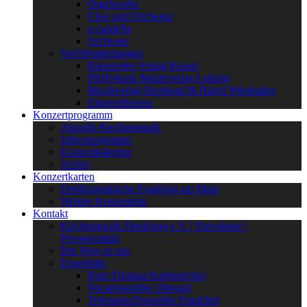
Orgelwerke
Chor und Orchester
a-cappella
Orchester
Veröffentlichungen
Bärenreiter-Verlag Kassel
Pfefferkorn Musikverlag Leipzig
Musikverlag Breitkopf & Härtel Wiesbaden
Eigeneditionen
Konzertprogramm
Aktuelle Kirchenmusik
Jahresprogramm
Konzertkalender
Archiv
Konzertkarten
Dreikönigskirche Frankfurt am Main
Weitere Konzertorte
Kontakt
Kirchenmusik Dreikönig e.V. | Newsletter |
Pressekontakt
Der Weg zu uns
Ensembles
Kurt-Thomas-Kammerchor
Vocalensemble Oberrad
Telemann-Ensemble Frankfurt