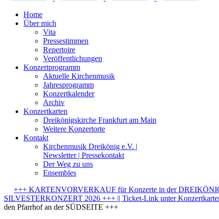
Home
Über mich
Vita
Pressestimmen
Repertoire
Veröffentlichungen
Konzertprogramm
Aktuelle Kirchenmusik
Jahresprogramm
Konzertkalender
Archiv
Konzertkarten
Dreikönigskirche Frankfurt am Main
Weitere Konzertorte
Kontakt
Kirchenmusik Dreikönig e.V. |
Newsletter | Pressekontakt
Der Weg zu uns
Ensembles
+++ KARTENVORVERKAUF für Konzerte in der DREIKÖNIGSK
SILVESTERKONZERT 2026 +++ || Ticket-Link unter Konzertkarten-
den Pfarrhof an der SÜDSEITE +++