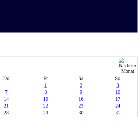
Do
Fr
Sa
So
1
2
3
7
8
9
10
14
15
16
17
21
22
23
24
28
29
30
31