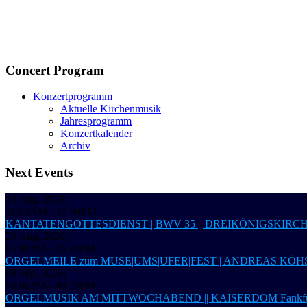
Concert Program
Konzertprogramm
Aktuelle Kirchenmusik
Jahresprogramm
Konzertkalender
Archiv
Next Events
16 Aug. 2026
;
11:00AM
-
12:00PM
KANTATENGOTTESDIENST | BWV 35 || DREIKÖNIGSKIRC
29 Aug. 2026
;
05:00PM
-
05:30PM
ORGELMEILE zum MUSE|UMS|UFER|FEST | ANDREAS KÖHS,
09 Sep. 2026
;
06:00PM
-
06:30PM
ORGELMUSIK AM MITTWOCHABEND || KAISERDOM Fankfur