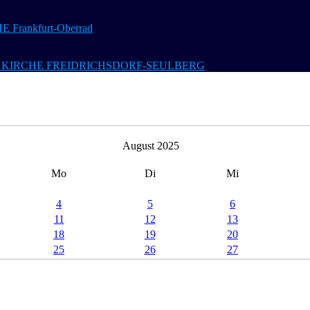
Frankfurt-Oberrad
 Ev. KIRCHE FREIDRICHSDORF-SEULBERG
August 2025
Mo
Di
Mi
4
5
6
11
12
13
18
19
20
25
26
27