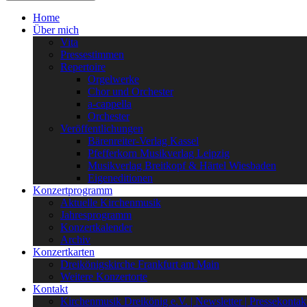
Home
Über mich
Vita
Pressestimmen
Repertoire
Orgelwerke
Chor und Orchester
a-cappella
Orchester
Veröffentlichungen
Bärenreiter-Verlag Kassel
Pfefferkorn Musikverlag Leipzig
Musikverlag Breitkopf & Härtel Wiesbaden
Eigeneditionen
Konzertprogramm
Aktuelle Kirchenmusik
Jahresprogramm
Konzertkalender
Archiv
Konzertkarten
Dreikönigskirche Frankfurt am Main
Weitere Konzertorte
Kontakt
Kirchenmusik Dreikönig e.V. | Newsletter | Pressekontak