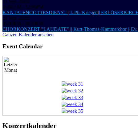
13 Sep. 2026
;
11:00AM
-
12:00PM
KANTATENGOTTESDIENST | J. Ph. Krieger || ERLÖSERKIRCHE 
26 Sep. 2026
;
05:00PM
-
06:30PM
CHORKONZERT "LAUDATE" || Kurt-Thomas-Kammerchor ||
Ganzen Kalender ansehen
Event Calendar
Konzertkalender