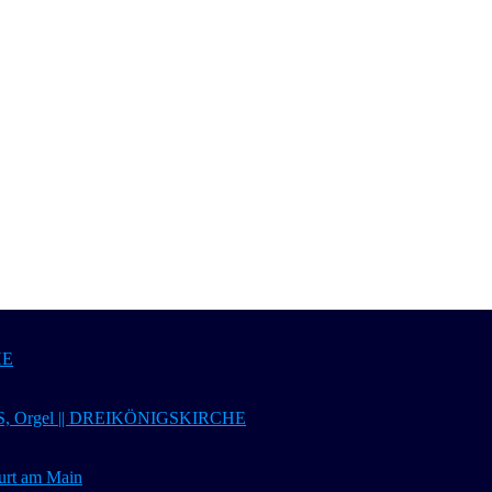
HE
 Orgel || DREIKÖNIGSKIRCHE
t am Main