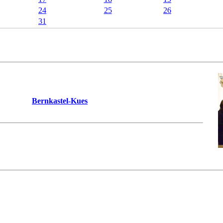
24
25
26
31
 in den Mittelpunkt seines Wirkens gestellt hat und der gerne die
d seine Programme kennen zu lernen.
ährlich in
Bernkastel-Kues
an der Mosel treffen, um in einer
 Chormusik“ vorzubereiten und am Ende der Woche aufzuführen.
e performance of "early choral music" and to cater to friends of this s
 project week in
Bernkastel-Kues
situated at the river Mosel to prepar