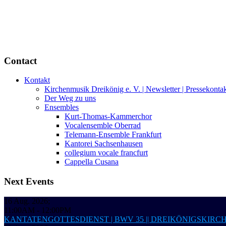
Contact
Kontakt
Kirchenmusik Dreikönig e. V. | Newsletter | Pressekonta
Der Weg zu uns
Ensembles
Kurt-Thomas-Kammerchor
Vocalensemble Oberrad
Telemann-Ensemble Frankfurt
Kantorei Sachsenhausen
collegium vocale francfurt
Cappella Cusana
Next Events
16 Aug. 2026
;
11:00AM
-
12:00PM
KANTATENGOTTESDIENST | BWV 35 || DREIKÖNIGSKIRC