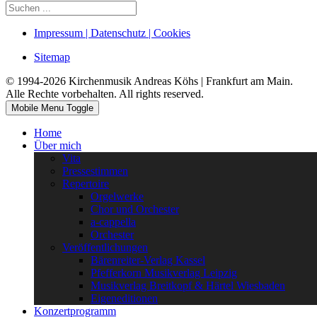
Impressum | Datenschutz | Cookies
Sitemap
© 1994-2026 Kirchenmusik Andreas Köhs | Frankfurt am Main.
Alle Rechte vorbehalten. All rights reserved.
Mobile Menu Toggle
Home
Über mich
Vita
Pressestimmen
Repertoire
Orgelwerke
Chor und Orchester
a-cappella
Orchester
Veröffentlichungen
Bärenreiter-Verlag Kassel
Pfefferkorn Musikverlag Leipzig
Musikverlag Breitkopf & Härtel Wiesbaden
Eigeneditionen
Konzertprogramm