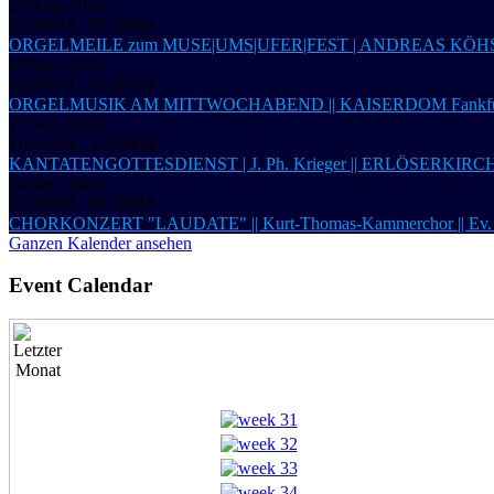
29 Aug. 2026
;
05:00PM
-
05:30PM
ORGELMEILE zum MUSE|UMS|UFER|FEST | ANDREAS KÖHS,
09 Sep. 2026
;
06:00PM
-
06:30PM
ORGELMUSIK AM MITTWOCHABEND || KAISERDOM Fankfur
13 Sep. 2026
;
11:00AM
-
12:00PM
KANTATENGOTTESDIENST | J. Ph. Krieger || ERLÖSERKIRCHE 
26 Sep. 2026
;
05:00PM
-
06:30PM
CHORKONZERT "LAUDATE" || Kurt-Thomas-Kammerchor ||
Ganzen Kalender ansehen
Event Calendar