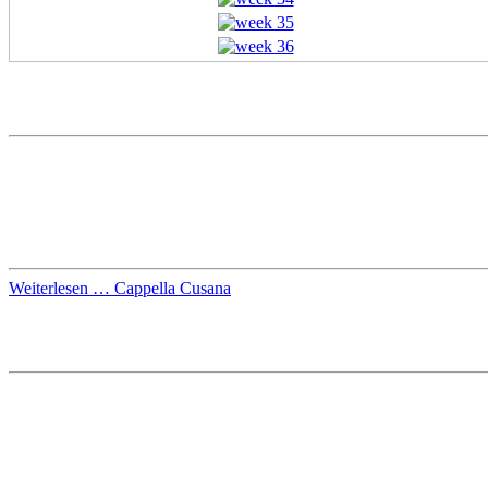
Cappella Cusana
Die
Cappella Cusana
ist ein Projekt-Chor, der die „Alte Chormusik“
Freunde dieser Musik ansprechen und einladen möchte, den Chor un
Der Chor besteht aus ca. 30 Sängerinnen und Sängern, die sich allj
Projektwoche (
Tage der Alten Chormusik
) ein Konzert mit „Alter
Weiterlesen … Cappella Cusana
Choir Cappella Cusana
The
Cappella Cusana
is a choir project whose central purpose is th
Programme.
The choir comprises about 30 singers who meet for a regular annual
the week.