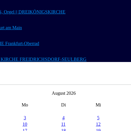
 Orgel || DREIKÖNIGSKIRCHE
t am Main
Frankfurt-Oberrad
 Ev. KIRCHE FREIDRICHSDORF-SEULBERG
August 2026
Mo
Di
Mi
3
4
5
10
11
12
17
18
19