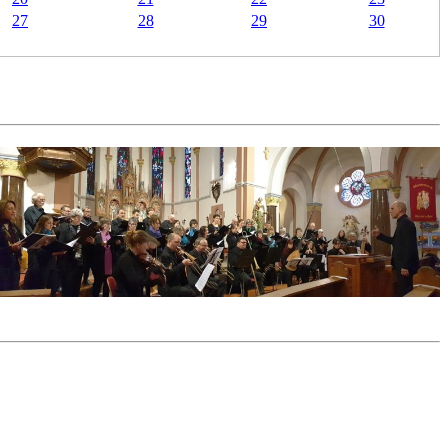
27
28
29
30
ort of music. We would like to invite you to explore the choir and its
e a concert of "early choral music" and perform the piece at the end of