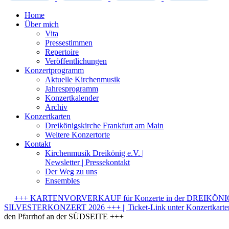
Home
Über mich
Vita
Pressestimmen
Repertoire
Veröffentlichungen
Konzertprogramm
Aktuelle Kirchenmusik
Jahresprogramm
Konzertkalender
Archiv
Konzertkarten
Dreikönigskirche Frankfurt am Main
Weitere Konzertorte
Kontakt
Kirchenmusik Dreikönig e.V. |
Newsletter | Pressekontakt
Der Weg zu uns
Ensembles
+++ KARTENVORVERKAUF für Konzerte in der DREIKÖNIGSK
SILVESTERKONZERT 2026 +++ || Ticket-Link unter Konzertkarten-
den Pfarrhof an der SÜDSEITE +++