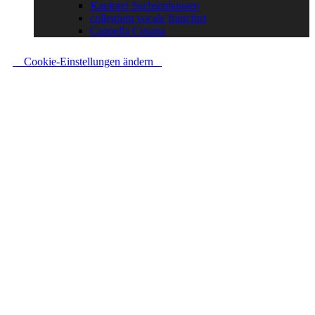
Kantorei Sachsenhausen
collegium vocale francfurt
Cappella Cusana
Cookie-Einstellungen ändern