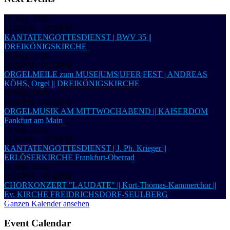
16 Aug. 2026
;
11:00AM
-
12:00PM
KANTATENGOTTESDIENST | BWV 35 ||
DREIKÖNIGSKIRCHE
29 Aug. 2026
;
05:00PM
-
05:30PM
ORGELMEILE zum MUSE|UMS|UFER|FEST | ANDREAS
KÖHS, Orgel || DREIKÖNIGSKIRCHE
09 Sep. 2026
;
06:00PM
-
06:30PM
ORGELMUSIK AM MITTWOCHABEND || KAISERDOM
Fankfurt am Main
13 Sep. 2026
;
11:00AM
-
12:00PM
KANTATENGOTTESDIENST | J. Ph. Krieger ||
ERLÖSERKIRCHE Frankfurt-Oberrad
26 Sep. 2026
;
05:00PM
-
06:30PM
CHORKONZERT "LAUDATE" || Kurt-Thomas-Kammerchor ||
Ev. KIRCHE FREIDRICHSDORF-SEULBERG
Ganzen Kalender ansehen
Event Calendar