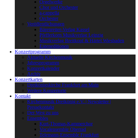
Orgelwerke
Chor und Orchester
a-cappella
Orchester
Veröffentlichungen
Bärenreiter-Verlag Kassel
Pfefferkorn Musikverlag Leipzig
Musikverlag Breitkopf & Härtel Wiesbaden
Eigeneditionen
Konzertprogramm
Aktuelle Kirchenmusik
Jahresprogramm
Konzertkalender
Archiv
Konzertkarten
Dreikönigskirche Frankfurt am Main
Weitere Konzertorte
Kontakt
Kirchenmusik Dreikönig e.V. | Newsletter |
Pressekontakt
Der Weg zu uns
Ensembles
Kurt-Thomas-Kammerchor
Vocalensemble Oberrad
Telemann-Ensemble Frankfurt