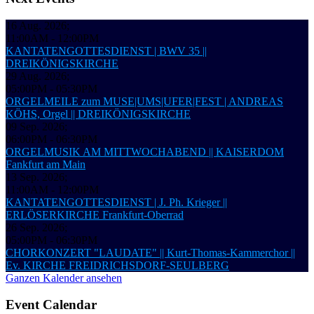
16 Aug. 2026
;
11:00AM
-
12:00PM
KANTATENGOTTESDIENST | BWV 35 ||
DREIKÖNIGSKIRCHE
29 Aug. 2026
;
05:00PM
-
05:30PM
ORGELMEILE zum MUSE|UMS|UFER|FEST | ANDREAS
KÖHS, Orgel || DREIKÖNIGSKIRCHE
09 Sep. 2026
;
06:00PM
-
06:30PM
ORGELMUSIK AM MITTWOCHABEND || KAISERDOM
Fankfurt am Main
13 Sep. 2026
;
11:00AM
-
12:00PM
KANTATENGOTTESDIENST | J. Ph. Krieger ||
ERLÖSERKIRCHE Frankfurt-Oberrad
26 Sep. 2026
;
05:00PM
-
06:30PM
CHORKONZERT "LAUDATE" || Kurt-Thomas-Kammerchor ||
Ev. KIRCHE FREIDRICHSDORF-SEULBERG
Ganzen Kalender ansehen
Event Calendar