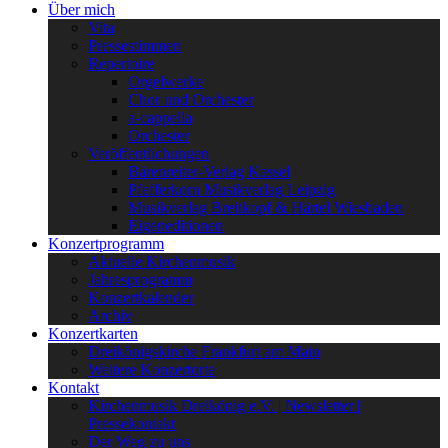
Über mich
Vita
Pressestimmen
Repertoire
Orgelwerke
Chor und Orchester
a-cappella
Orchester
Veröffentlichungen
Bärenreiter-Verlag Kassel
Pfefferkorn Musikverlag Leipzig
Musikverlag Breitkopf & Härtel Wiesbaden
Eigeneditionen
Konzertprogramm
Aktuelle Kirchenmusik
Jahresprogramm
Konzertkalender
Archiv
Konzertkarten
Dreikönigskirche Frankfurt am Main
Weitere Konzertorte
Kontakt
Kirchenmusik Dreikönig e.V. | Newsletter |
Pressekontakt
Der Weg zu uns