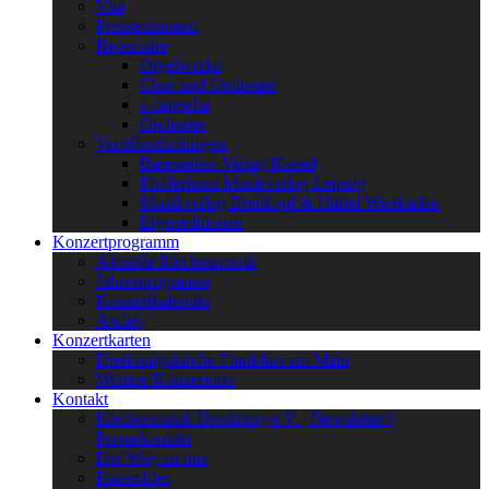
Vita
Pressestimmen
Repertoire
Orgelwerke
Chor und Orchester
a-cappella
Orchester
Veröffentlichungen
Bärenreiter-Verlag Kassel
Pfefferkorn Musikverlag Leipzig
Musikverlag Breitkopf & Härtel Wiesbaden
Eigeneditionen
Konzertprogramm
Aktuelle Kirchenmusik
Jahresprogramm
Konzertkalender
Archiv
Konzertkarten
Dreikönigskirche Frankfurt am Main
Weitere Konzertorte
Kontakt
Kirchenmusik Dreikönig e.V. | Newsletter |
Pressekontakt
Der Weg zu uns
Ensembles