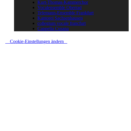
Kurt-Thomas-Kammerchor
Vocalensemble Oberrad
Telemann-Ensemble Frankfurt
Kantorei Sachsenhausen
collegium vocale francfurt
Cappella Cusana
Cookie-Einstellungen ändern