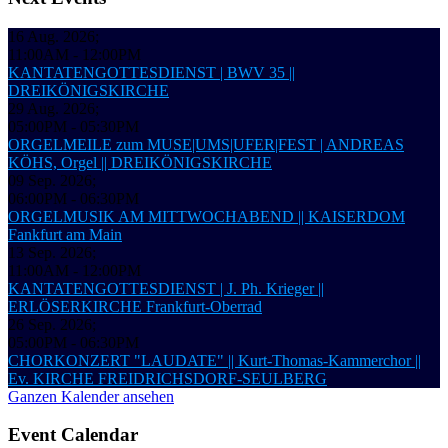
16 Aug. 2026
;
11:00AM
-
12:00PM
KANTATENGOTTESDIENST | BWV 35 ||
DREIKÖNIGSKIRCHE
29 Aug. 2026
;
05:00PM
-
05:30PM
ORGELMEILE zum MUSE|UMS|UFER|FEST | ANDREAS
KÖHS, Orgel || DREIKÖNIGSKIRCHE
09 Sep. 2026
;
06:00PM
-
06:30PM
ORGELMUSIK AM MITTWOCHABEND || KAISERDOM
Fankfurt am Main
13 Sep. 2026
;
11:00AM
-
12:00PM
KANTATENGOTTESDIENST | J. Ph. Krieger ||
ERLÖSERKIRCHE Frankfurt-Oberrad
26 Sep. 2026
;
05:00PM
-
06:30PM
CHORKONZERT "LAUDATE" || Kurt-Thomas-Kammerchor ||
Ev. KIRCHE FREIDRICHSDORF-SEULBERG
Ganzen Kalender ansehen
Event Calendar