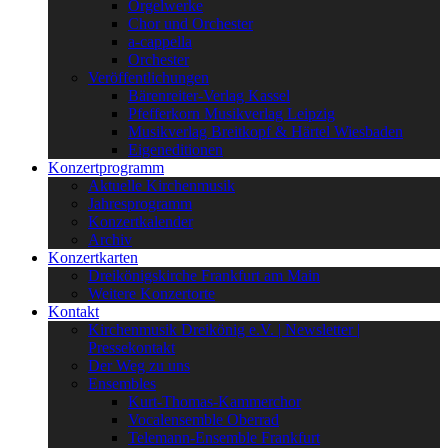
Orgelwerke
Chor und Orchester
a-cappella
Orchester
Veröffentlichungen
Bärenreiter-Verlag Kassel
Pfefferkorn Musikverlag Leipzig
Musikverlag Breitkopf & Härtel Wiesbaden
Eigeneditionen
Konzertprogramm
Aktuelle Kirchenmusik
Jahresprogramm
Konzertkalender
Archiv
Konzertkarten
Dreikönigskirche Frankfurt am Main
Weitere Konzertorte
Kontakt
Kirchenmusik Dreikönig e.V. | Newsletter |
Pressekontakt
Der Weg zu uns
Ensembles
Kurt-Thomas-Kammerchor
Vocalensemble Oberrad
Telemann-Ensemble Frankfurt