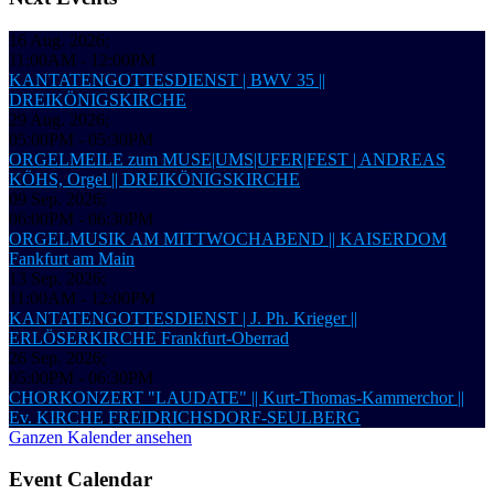
16 Aug. 2026
;
11:00AM
-
12:00PM
KANTATENGOTTESDIENST | BWV 35 ||
DREIKÖNIGSKIRCHE
29 Aug. 2026
;
05:00PM
-
05:30PM
ORGELMEILE zum MUSE|UMS|UFER|FEST | ANDREAS
KÖHS, Orgel || DREIKÖNIGSKIRCHE
09 Sep. 2026
;
06:00PM
-
06:30PM
ORGELMUSIK AM MITTWOCHABEND || KAISERDOM
Fankfurt am Main
13 Sep. 2026
;
11:00AM
-
12:00PM
KANTATENGOTTESDIENST | J. Ph. Krieger ||
ERLÖSERKIRCHE Frankfurt-Oberrad
26 Sep. 2026
;
05:00PM
-
06:30PM
CHORKONZERT "LAUDATE" || Kurt-Thomas-Kammerchor ||
Ev. KIRCHE FREIDRICHSDORF-SEULBERG
Ganzen Kalender ansehen
Event Calendar