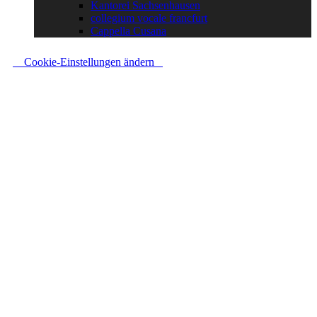
Kantorei Sachsenhausen
collegium vocale francfurt
Cappella Cusana
Cookie-Einstellungen ändern