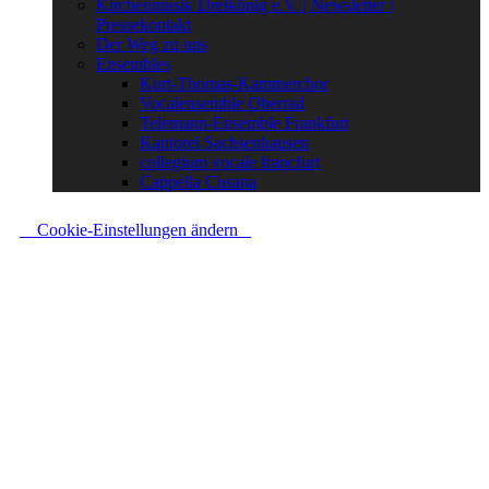
Kirchenmusik Dreikönig e.V. | Newsletter |
Pressekontakt
Der Weg zu uns
Ensembles
Kurt-Thomas-Kammerchor
Vocalensemble Oberrad
Telemann-Ensemble Frankfurt
Kantorei Sachsenhausen
collegium vocale francfurt
Cappella Cusana
Cookie-Einstellungen ändern