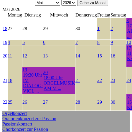
Gehe zu Monat
Mai 2026
Montag
Dienstag
Mittwoch
Donnerstag
Freitag
Samstag
3
17
18
27
28
29
30
1
2
A
...
19
4
5
6
7
8
9
10
17
11
20
11
12
13
14
15
16
K
...
19
20
19:30 Uhr
18:00 Uhr
21
18
IM
21
22
23
24
ORGELMUSIK
DIALOG:
AM M ...
VIOL ...
31
22
25
26
27
28
29
30
15
KI
Orgelkonzert
Oratorienkonzert zur Passion
Passionskonzert
Chorkonzert zur Passion