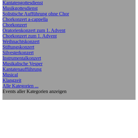
Kantatengottesdienst
Musikgottesdienst
Solistische Aufführung ohne Chor
Chorkonzert a-cappella
Chorkonzert
Oratorienkonzert zum 1. Advent
Chorkonzert zum 1. Advent
Weihnachtskonzert
Stiftungskonzert
Silvesterkonzert
Instrumentalkonzert
Musikalische Vesper
Kantatenaufführung
Musical
Klangzeit
Alle Kategorien ...
Events aller Kategorien anzeigen