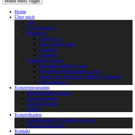
Mobile Menu Toggle
Home
Über mich
Vita
Pressestimmen
Repertoire
Orgelwerke
Chor und Orchester
a-cappella
Orchester
Veröffentlichungen
Bärenreiter-Verlag Kassel
Pfefferkorn Musikverlag Leipzig
Musikverlag Breitkopf & Härtel Wiesbaden
Eigeneditionen
Konzertprogramm
Aktuelle Kirchenmusik
Jahresprogramm
Konzertkalender
Archiv
Konzertkarten
Dreikönigskirche Frankfurt am Main
Weitere Konzertorte
Kontakt