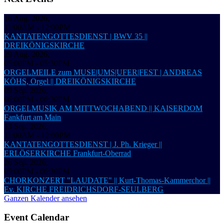
16 Aug. 2026
;
11:00AM
-
12:00PM
KANTATENGOTTESDIENST | BWV 35 ||
DREIKÖNIGSKIRCHE
29 Aug. 2026
;
05:00PM
-
05:30PM
ORGELMEILE zum MUSE|UMS|UFER|FEST | ANDREAS
KÖHS, Orgel || DREIKÖNIGSKIRCHE
09 Sep. 2026
;
06:00PM
-
06:30PM
ORGELMUSIK AM MITTWOCHABEND || KAISERDOM
Fankfurt am Main
13 Sep. 2026
;
11:00AM
-
12:00PM
KANTATENGOTTESDIENST | J. Ph. Krieger ||
ERLÖSERKIRCHE Frankfurt-Oberrad
26 Sep. 2026
;
05:00PM
-
06:30PM
CHORKONZERT "LAUDATE" || Kurt-Thomas-Kammerchor ||
Ev. KIRCHE FREIDRICHSDORF-SEULBERG
Ganzen Kalender ansehen
Event Calendar