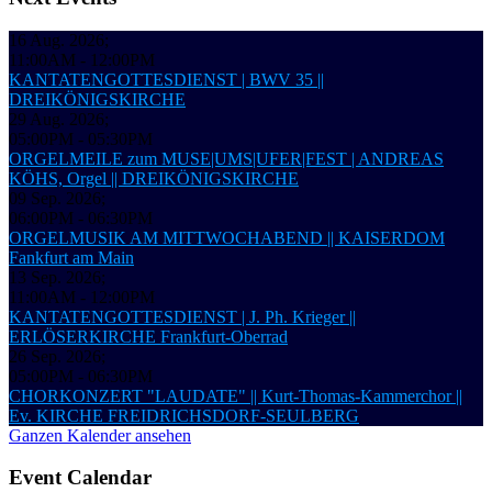
16 Aug. 2026
;
11:00AM
-
12:00PM
KANTATENGOTTESDIENST | BWV 35 ||
DREIKÖNIGSKIRCHE
29 Aug. 2026
;
05:00PM
-
05:30PM
ORGELMEILE zum MUSE|UMS|UFER|FEST | ANDREAS
KÖHS, Orgel || DREIKÖNIGSKIRCHE
09 Sep. 2026
;
06:00PM
-
06:30PM
ORGELMUSIK AM MITTWOCHABEND || KAISERDOM
Fankfurt am Main
13 Sep. 2026
;
11:00AM
-
12:00PM
KANTATENGOTTESDIENST | J. Ph. Krieger ||
ERLÖSERKIRCHE Frankfurt-Oberrad
26 Sep. 2026
;
05:00PM
-
06:30PM
CHORKONZERT "LAUDATE" || Kurt-Thomas-Kammerchor ||
Ev. KIRCHE FREIDRICHSDORF-SEULBERG
Ganzen Kalender ansehen
Event Calendar