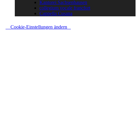
Kantorei Sachsenhausen
collegium vocale francfurt
Cappella Cusana
Cookie-Einstellungen ändern