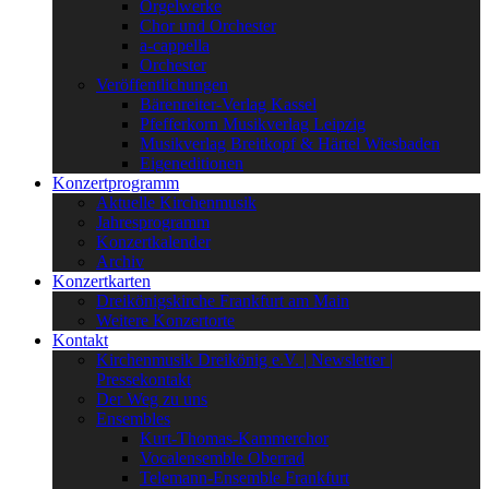
Orgelwerke
Chor und Orchester
a-cappella
Orchester
Veröffentlichungen
Bärenreiter-Verlag Kassel
Pfefferkorn Musikverlag Leipzig
Musikverlag Breitkopf & Härtel Wiesbaden
Eigeneditionen
Konzertprogramm
Aktuelle Kirchenmusik
Jahresprogramm
Konzertkalender
Archiv
Konzertkarten
Dreikönigskirche Frankfurt am Main
Weitere Konzertorte
Kontakt
Kirchenmusik Dreikönig e.V. | Newsletter |
Pressekontakt
Der Weg zu uns
Ensembles
Kurt-Thomas-Kammerchor
Vocalensemble Oberrad
Telemann-Ensemble Frankfurt