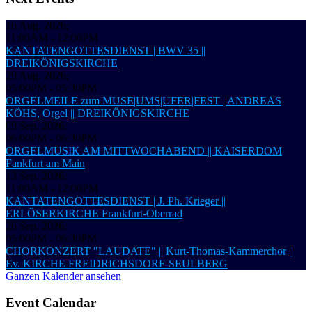
16 Aug. 2026
;
11:00AM
-
12:00PM
KANTATENGOTTESDIENST | BWV 35 ||
DREIKÖNIGSKIRCHE
29 Aug. 2026
;
05:00PM
-
05:30PM
ORGELMEILE zum MUSE|UMS|UFER|FEST | ANDREAS
KÖHS, Orgel || DREIKÖNIGSKIRCHE
09 Sep. 2026
;
06:00PM
-
06:30PM
ORGELMUSIK AM MITTWOCHABEND || KAISERDOM
Fankfurt am Main
13 Sep. 2026
;
11:00AM
-
12:00PM
KANTATENGOTTESDIENST | J. Ph. Krieger ||
ERLÖSERKIRCHE Frankfurt-Oberrad
26 Sep. 2026
;
05:00PM
-
06:30PM
CHORKONZERT "LAUDATE" || Kurt-Thomas-Kammerchor ||
Ev. KIRCHE FREIDRICHSDORF-SEULBERG
Ganzen Kalender ansehen
Event Calendar