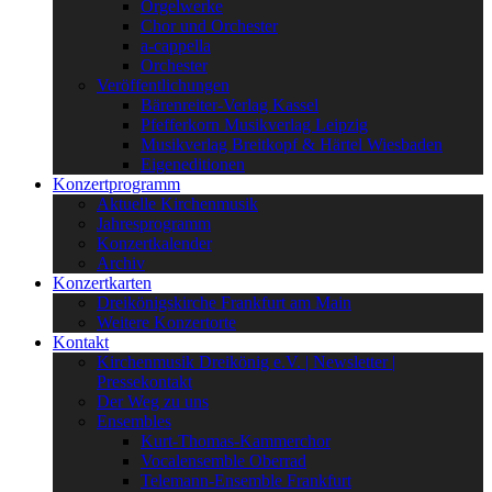
Orgelwerke
Chor und Orchester
a-cappella
Orchester
Veröffentlichungen
Bärenreiter-Verlag Kassel
Pfefferkorn Musikverlag Leipzig
Musikverlag Breitkopf & Härtel Wiesbaden
Eigeneditionen
Konzertprogramm
Aktuelle Kirchenmusik
Jahresprogramm
Konzertkalender
Archiv
Konzertkarten
Dreikönigskirche Frankfurt am Main
Weitere Konzertorte
Kontakt
Kirchenmusik Dreikönig e.V. | Newsletter |
Pressekontakt
Der Weg zu uns
Ensembles
Kurt-Thomas-Kammerchor
Vocalensemble Oberrad
Telemann-Ensemble Frankfurt