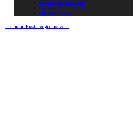
Kantorei Sachsenhausen
collegium vocale francfurt
Cappella Cusana
Cookie-Einstellungen ändern